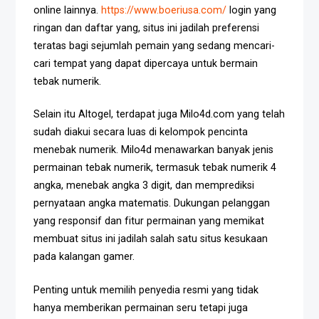
online lainnya.
https://www.boeriusa.com/
login yang
ringan dan daftar yang, situs ini jadilah preferensi
teratas bagi sejumlah pemain yang sedang mencari-
cari tempat yang dapat dipercaya untuk bermain
tebak numerik.
Selain itu Altogel, terdapat juga Milo4d.com yang telah
sudah diakui secara luas di kelompok pencinta
menebak numerik. Milo4d menawarkan banyak jenis
permainan tebak numerik, termasuk tebak numerik 4
angka, menebak angka 3 digit, dan memprediksi
pernyataan angka matematis. Dukungan pelanggan
yang responsif dan fitur permainan yang memikat
membuat situs ini jadilah salah satu situs kesukaan
pada kalangan gamer.
Penting untuk memilih penyedia resmi yang tidak
hanya memberikan permainan seru tetapi juga