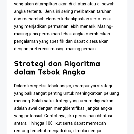
yang akan ditampilkan akan di di atas atau di bawah
angka tertentu. Jenis ini sering melibatkan taruhan
dan menambah elemen ketidakpastian serta tensi
yang menjadikan permainan lebih menarik. Masing-
masing jenis permainan tebak angka memberikan
pengalaman yang spesifik dan dapat disesuaikan
dengan preferensi masing-masing pemain.
Strategi dan Algoritma
dalam Tebak Angka
Dalam kompetisi tebak angka, mempunyai strategi
yang baik sangat penting untuk meningkatkan peluang
menang. Salah satu strategi yang umum digunakan
adalah awal dengan mengidentifikasi jangka angka
yang potensial. Contohnya, jika permainan dibatasi
antara 1 hingga 100, ikut serta dapat memecah
rentang tersebut menjadi dua, dimulai dengan