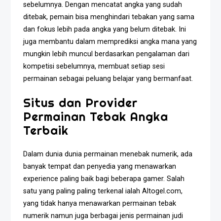
sebelumnya. Dengan mencatat angka yang sudah
ditebak, pemain bisa menghindari tebakan yang sama
dan fokus lebih pada angka yang belum ditebak. Ini
juga membantu dalam memprediksi angka mana yang
mungkin lebih muncul berdasarkan pengalaman dari
kompetisi sebelumnya, membuat setiap sesi
permainan sebagai peluang belajar yang bermanfaat.
Situs dan Provider
Permainan Tebak Angka
Terbaik
Dalam dunia dunia permainan menebak numerik, ada
banyak tempat dan penyedia yang menawarkan
experiencе paling baik bagi beberapa gamer. Salah
satu yang paling paling terkenal ialah Altogel.com,
yang tidak hanya menawarkan permainan tebak
numerik namun juga berbagai jenis permainan judi