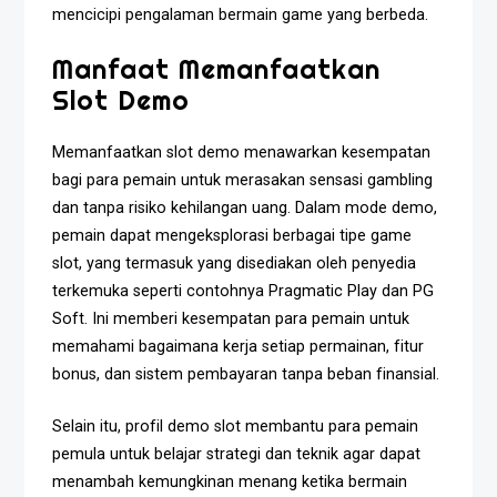
mencicipi pengalaman bermain game yang berbeda.
Manfaat Memanfaatkan
Slot Demo
Memanfaatkan slot demo menawarkan kesempatan
bagi para pemain untuk merasakan sensasi gambling
dan tanpa risiko kehilangan uang. Dalam mode demo,
pemain dapat mengeksplorasi berbagai tipe game
slot, yang termasuk yang disediakan oleh penyedia
terkemuka seperti contohnya Pragmatic Play dan PG
Soft. Ini memberi kesempatan para pemain untuk
memahami bagaimana kerja setiap permainan, fitur
bonus, dan sistem pembayaran tanpa beban finansial.
Selain itu, profil demo slot membantu para pemain
pemula untuk belajar strategi dan teknik agar dapat
menambah kemungkinan menang ketika bermain