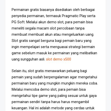
Permainan gratis biasanya disediakan oleh berbagai
penyedia permainan, termasuk Pragmatic Play serta
PG Soft. Melalui akun demo slot, para pemain bisa
meneliti segala macam slot percobaan tanpa
membuat membuat akun atau mengeluarkan uang.
Slot gratis sangat berguna bagi pemain baru yang
ingin mempelajari serta menguasai strategi bermain
game sebelum masuk ke permainan yang melibatkan
uang sungguhan asli.
slot demo x500
Selain itu, slot gratis menawarkan peluang bagi
pemain yang sudah berpengalaman agar mengetahui
permainan baru yang mungkin mungkin mereka coba.
Melalui mencoba demo slot, para pemain bisa
mengetahui tipe game yang paling sesuai untuk gaya
permainan sendiri tanpa harus harus mengambil
keuangan. Hal ini adalah metode yang cerdas untuk