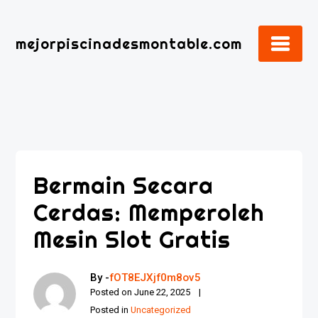
Skip
to
mejorpiscinadesmontable.com
content
Bermain Secara
Cerdas: Memperoleh
Mesin Slot Gratis
By -
fOT8EJXjf0m8ov5
Posted on
June 22, 2025
Posted in
Uncategorized