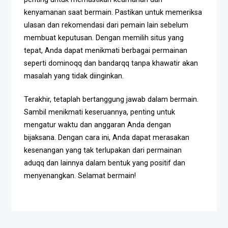
kenyamanan saat bermain. Pastikan untuk memeriksa
ulasan dan rekomendasi dari pemain lain sebelum
membuat keputusan. Dengan memilih situs yang
tepat, Anda dapat menikmati berbagai permainan
seperti dominoqq dan bandarqq tanpa khawatir akan
masalah yang tidak diinginkan.
Terakhir, tetaplah bertanggung jawab dalam bermain.
Sambil menikmati keseruannya, penting untuk
mengatur waktu dan anggaran Anda dengan
bijaksana. Dengan cara ini, Anda dapat merasakan
kesenangan yang tak terlupakan dari permainan
aduqq dan lainnya dalam bentuk yang positif dan
menyenangkan. Selamat bermain!