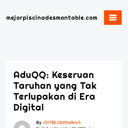
Skip
to
mejorpiscinadesmontable.com
content
AduQQ: Keseruan
Taruhan yang Tak
Terlupakan di Era
Digital
By -
fOT8EJXjf0m8ov5