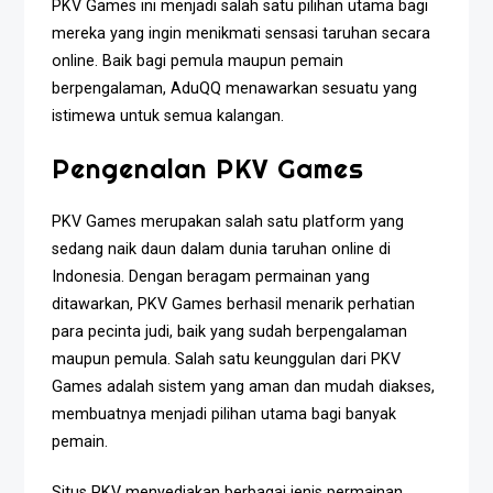
PKV Games ini menjadi salah satu pilihan utama bagi
mereka yang ingin menikmati sensasi taruhan secara
online. Baik bagi pemula maupun pemain
berpengalaman, AduQQ menawarkan sesuatu yang
istimewa untuk semua kalangan.
Pengenalan PKV Games
PKV Games merupakan salah satu platform yang
sedang naik daun dalam dunia taruhan online di
Indonesia. Dengan beragam permainan yang
ditawarkan, PKV Games berhasil menarik perhatian
para pecinta judi, baik yang sudah berpengalaman
maupun pemula. Salah satu keunggulan dari PKV
Games adalah sistem yang aman dan mudah diakses,
membuatnya menjadi pilihan utama bagi banyak
pemain.
Situs PKV menyediakan berbagai jenis permainan