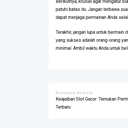
Berikutnya, krusial agar mengatur 
patuhi batas itu. Jangan terbawa s
dapat menjaga permainan Anda sela
Terakhir, jangan lupa untuk bermain 
yang sukses adalah orang-orang ya
minimal. Ambil waktu Anda untuk be
Previous Article
Keajaiban Slot Gacor: Temukan Per
Terbaru