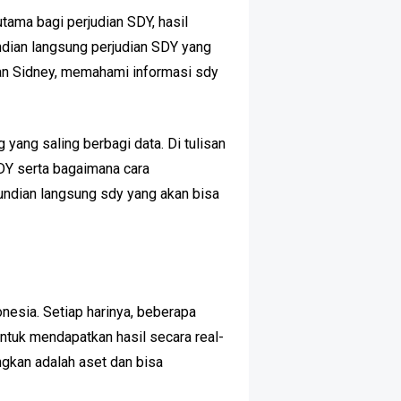
tama bagi perjudian SDY, hasil
undian langsung perjudian SDY yang
ian Sidney, memahami informasi sdy
ang saling berbagi data. Di tulisan
SDY serta bagaimana cara
undian langsung sdy yang akan bisa
nesia. Setiap harinya, beberapa
tuk mendapatkan hasil secara real-
ngkan adalah aset dan bisa