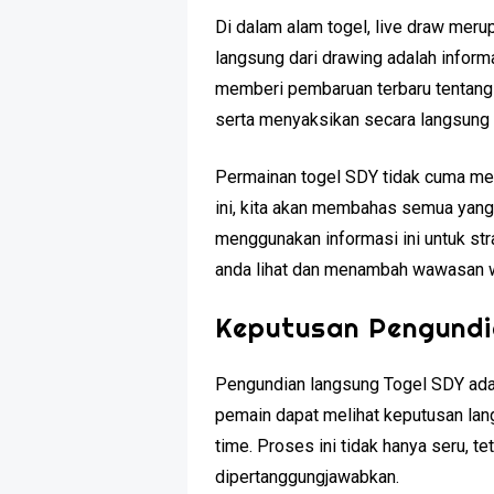
Di dalam alam togel, live draw meru
langsung dari drawing adalah inform
memberi pembaruan terbaru tentang 
serta menyaksikan secara langsung 
Permainan togel SDY tidak cuma men
ini, kita akan membahas semua yang 
menggunakan informasi ini untuk st
anda lihat dan menambah wawasan w
Keputusan Pengundi
Pengundian langsung Togel SDY adala
pemain dapat melihat keputusan la
time. Proses ini tidak hanya seru, 
dipertanggungjawabkan.