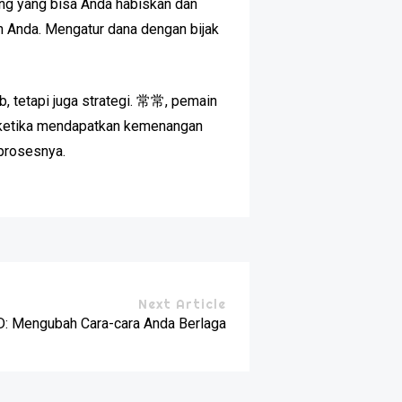
ang yang bisa Anda habiskan dan
n Anda. Mengatur dana dengan bijak
b, tetapi juga strategi. 常常, pemain
k ketika mendapatkan kemenangan
 prosesnya.
Next Article
D: Mengubah Cara-cara Anda Berlaga