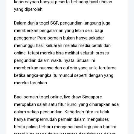
kepercayaan banyak peserta terhadap hasil undian
yang diperoleh.
Dalam dunia togel SGP, pengundian langsung juga
memberikan pengalaman yang lebih seru bagi
penggemar Para pemain bukan hanya sekadar
menunggu hasil keluaran melalui media cetak dan
online, tetapi mereka bisa melihat seluruh proses
pengundian dalam waktu nyata. Situasi ini
memberikan nuansa dan euforia yang unik, terutama
ketika angka-angka itu muncul seperti dengan yang
mereka taruhkan.
Bagi pemain togel online, live draw Singapore
merupakan salah satu fitur kunci yang diharapkan ada
dalam setiap pengundian. Kehadiran fitur ini tidak
hanya mempermudah pemain dalam mengakses
berita paling terbaru mengenai hasil sgp pada hari ini,