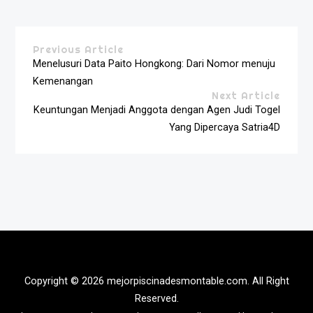
Previous Article
Menelusuri Data Paito Hongkong: Dari Nomor menuju
Kemenangan
Next Article
Keuntungan Menjadi Anggota dengan Agen Judi Togel
Yang Dipercaya Satria4D
Copyright © 2026 mejorpiscinadesmontable.com. All Right
Reserved.