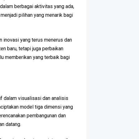
 dalam berbagai aktivitas yang ada,
enjadi pilihan yang menarik bagi
n inovasi yang terus menerus dan
n baru, tetapi juga perbaikan
lu memberikan yang terbaik bagi
 dalam visualisasi dan analisis
nciptakan model tiga dimensi yang
 merencanakan pembangunan dan
an datang.