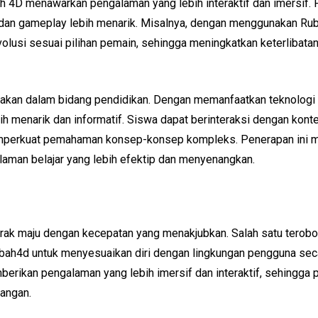
h 4D menawarkan pengalaman yang lebih interaktif dan imersif.
dan gameplay lebih menarik. Misalnya, dengan menggunakan Ru
volusi sesuai pilihan pemain, sehingga meningkatkan keterlibat
unakan dalam bidang pendidikan. Dengan memanfaatkan teknologi in
h menarik dan informatif. Siswa dapat berinteraksi dengan kont
perkuat pemahaman konsep-konsep kompleks. Penerapan ini men
aman belajar yang lebih efektip dan menyenangkan.
rak maju dengan kecepatan yang menakjubkan. Salah satu terobo
bah4d untuk menyesuaikan diri dengan lingkungan pengguna seca
mberikan pengalaman yang lebih imersif dan interaktif, sehingg
langan.