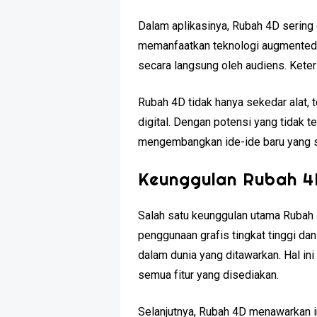
Dalam aplikasinya, Rubah 4D sering
memanfaatkan teknologi augmented r
secara langsung oleh audiens. Kete
Rubah 4D tidak hanya sekedar alat, 
digital. Dengan potensi yang tidak t
mengembangkan ide-ide baru yang se
Keunggulan Rubah 4
Salah satu keunggulan utama Rubah 
penggunaan grafis tingkat tinggi d
dalam dunia yang ditawarkan. Hal in
semua fitur yang disediakan.
Selanjutnya, Rubah 4D menawarkan in