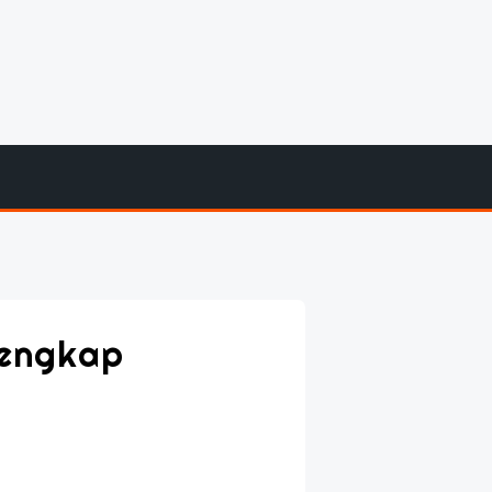
Lengkap