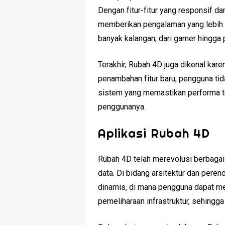
Dengan fitur-fitur yang responsif da
memberikan pengalaman yang lebih 
banyak kalangan, dari gamer hingga
Terakhir, Rubah 4D juga dikenal k
penambahan fitur baru, pengguna tid
sistem yang memastikan performa te
penggunanya.
Aplikasi Rubah 4D
Rubah 4D telah merevolusi berbagai
data. Di bidang arsitektur dan per
dinamis, di mana pengguna dapat me
pemeliharaan infrastruktur, sehing