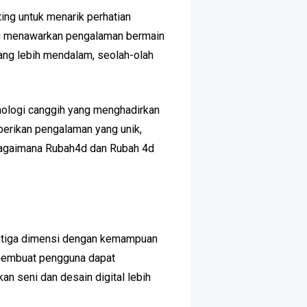
ting untuk menarik perhatian
ang menawarkan pengalaman bermain
ang lebih mendalam, seolah-olah
nologi canggih yang menghadirkan
berikan pengalaman yang unik,
 bagaimana Rubah4d dan Rubah 4d
n tiga dimensi dengan kemampuan
, membuat pengguna dapat
n seni dan desain digital lebih