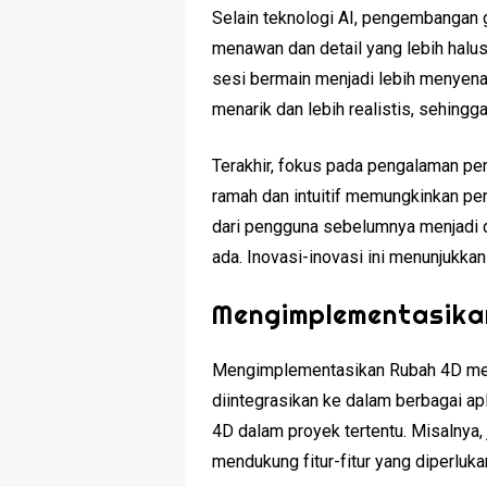
Selain teknologi AI, pengembangan g
menawan dan detail yang lebih halus
sesi bermain menjadi lebih menyena
menarik dan lebih realistis, sehing
Terakhir, fokus pada pengalaman pe
ramah dan intuitif memungkinkan pema
dari pengguna sebelumnya menjadi 
ada. Inovasi-inovasi ini menunjukk
Mengimplementasika
Mengimplementasikan Rubah 4D mem
diintegrasikan ke dalam berbagai ap
4D dalam proyek tertentu. Misalnya,
mendukung fitur-fitur yang diperluk