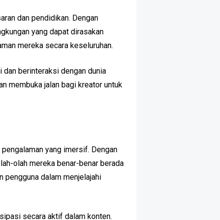
saran dan pendidikan. Dengan
ingkungan yang dapat dirasakan
laman mereka secara keseluruhan.
i dan berinteraksi dengan dunia
dan membuka jalan bagi kreator untuk
n pengalaman yang imersif. Dengan
olah-olah mereka benar-benar berada
san pengguna dalam menjelajahi
ipasi secara aktif dalam konten.