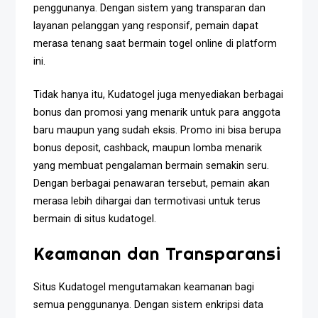
penggunanya. Dengan sistem yang transparan dan
layanan pelanggan yang responsif, pemain dapat
merasa tenang saat bermain togel online di platform
ini.
Tidak hanya itu, Kudatogel juga menyediakan berbagai
bonus dan promosi yang menarik untuk para anggota
baru maupun yang sudah eksis. Promo ini bisa berupa
bonus deposit, cashback, maupun lomba menarik
yang membuat pengalaman bermain semakin seru.
Dengan berbagai penawaran tersebut, pemain akan
merasa lebih dihargai dan termotivasi untuk terus
bermain di situs kudatogel.
Keamanan dan Transparansi
Situs Kudatogel mengutamakan keamanan bagi
semua penggunanya. Dengan sistem enkripsi data