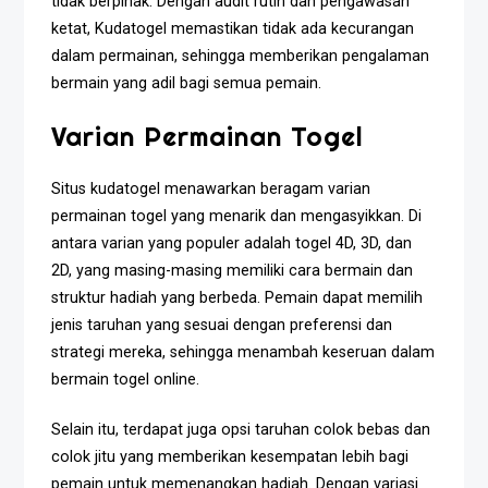
tidak berpihak. Dengan audit rutin dan pengawasan
ketat, Kudatogel memastikan tidak ada kecurangan
dalam permainan, sehingga memberikan pengalaman
bermain yang adil bagi semua pemain.
Varian Permainan Togel
Situs kudatogel menawarkan beragam varian
permainan togel yang menarik dan mengasyikkan. Di
antara varian yang populer adalah togel 4D, 3D, dan
2D, yang masing-masing memiliki cara bermain dan
struktur hadiah yang berbeda. Pemain dapat memilih
jenis taruhan yang sesuai dengan preferensi dan
strategi mereka, sehingga menambah keseruan dalam
bermain togel online.
Selain itu, terdapat juga opsi taruhan colok bebas dan
colok jitu yang memberikan kesempatan lebih bagi
pemain untuk memenangkan hadiah. Dengan variasi