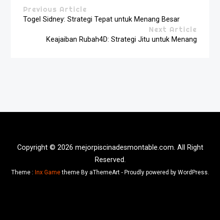
Previous Article
Togel Sidney: Strategi Tepat untuk Menang Besar
Next Article
Keajaiban Rubah4D: Strategi Jitu untuk Menang
Copyright © 2026 mejorpiscinadesmontable.com. All Right
Reserved.
Theme :
Inx Game
theme By aThemeArt - Proudly powered by WordPress.