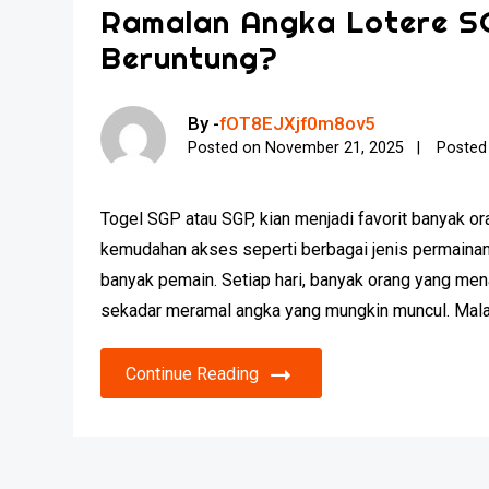
Ramalan Angka Lotere SG
Beruntung?
By -
fOT8EJXjf0m8ov5
Posted on
November 21, 2025
Posted
Togel SGP atau SGP, kian menjadi favorit banyak or
kemudahan akses seperti berbagai jenis permainan y
banyak pemain. Setiap hari, banyak orang yang men
sekadar meramal angka yang mungkin muncul. Mal
Continue Reading