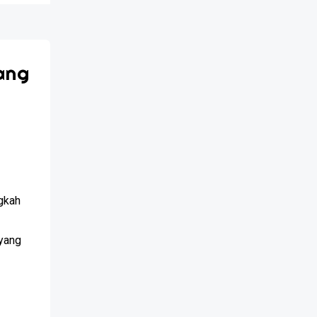
ang
ngkah
 yang