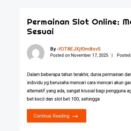
Permainan Slot Online: M
Sesuai
By -
fOT8EJXjf0m8ov5
Posted on
November 17, 2025
Posted
Dalam beberapa tahun terakhir, dunia permainan dar
individu yg berusaha mencari cara mencari akun ga
alternatif yang ada, sangat krusial bagi pengguna a
bet kecil dan slot bet 100, sehingga
Continue Reading