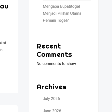
cau
Mengapa Bupatitogel
Menjadi Pilihan Utama
Pemain Togel?
kat.
Recent
in
Comments
No comments to show.
Archives
July 2026
June 2026