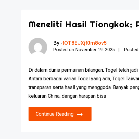
Meneliti Hasil Tiongkok:
By -
fOT8EJXjf0m8ov5
Posted on
November 19, 2025
Posted
Di dalam dunia permainan bilangan, Togel telah jad
Antara berbagai varian Togel yang ada, Togel Taiwa
transparan serta hasil yang menggoda. Banyak pen
keluaran China, dengan harapan bisa
Continue Reading