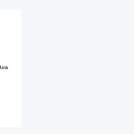
Asia.