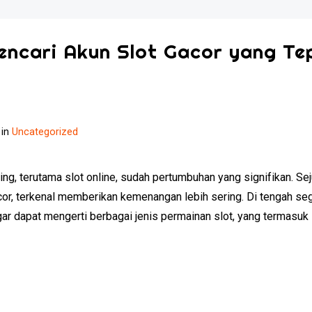
encari Akun Slot Gacor yang Te
 in
Uncategorized
ing, terutama slot online, sudah pertumbuhan yang signifikan. Se
cor, terkenal memberikan kemenangan lebih sering. Di tengah s
gar dapat mengerti berbagai jenis permainan slot, yang termasuk 