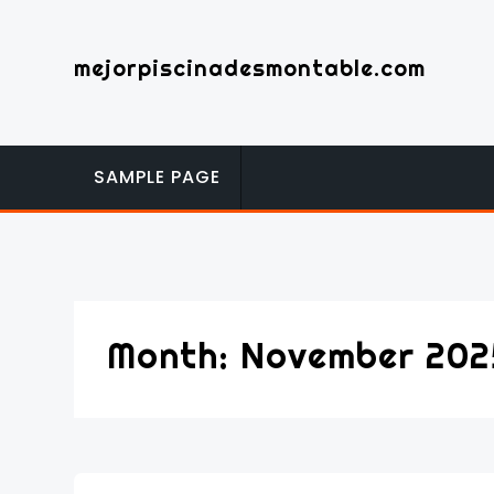
Skip
to
mejorpiscinadesmontable.com
content
SAMPLE PAGE
Month:
November 202