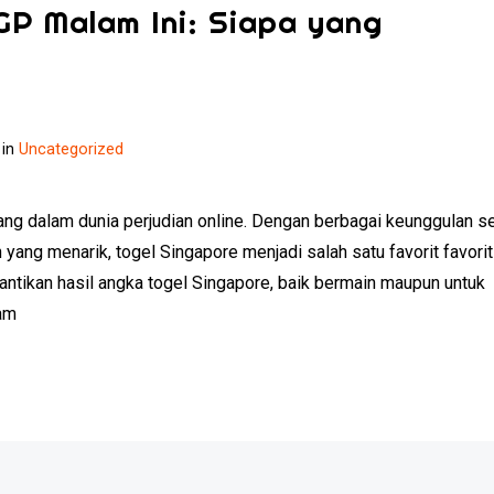
P Malam Ini: Siapa yang
 in
Uncategorized
ang dalam dunia perjudian online. Dengan berbagai keunggulan se
ang menarik, togel Singapore menjadi salah satu favorit favorit
antikan hasil angka togel Singapore, baik bermain maupun untuk
am