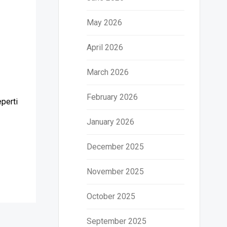
May 2026
April 2026
March 2026
February 2026
perti
January 2026
December 2025
November 2025
October 2025
September 2025