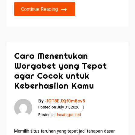
Continue Reading
Cara Menentukan
Wargabet yang Tepat
agar Cocok untuk
Keberhasilan Kamu
By -
fOT8EJXjf0m8ov5
Posted on
July 31, 2026
Posted in
Uncategorized
Memilih situs taruhan yang tepat jadi tahapan dasar