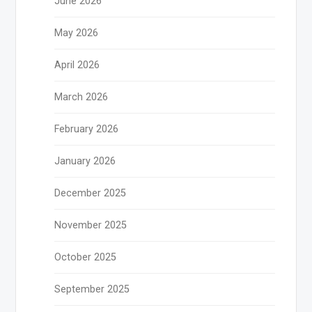
June 2026
May 2026
April 2026
March 2026
February 2026
January 2026
December 2025
November 2025
October 2025
September 2025