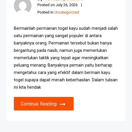
Posted on
July 26, 2026
Posted in
Uncategorized
Bermainlah permainan togel kayu sudah menjadi salah
satu permainan yang sangat populer di antara
banyaknya orang. Permainan tersebut bukan hanya
bergantung pada nasib, namun juga memerlukan
memerlukan taktik yang tepat agar meningkatkan
peluang menang. Banyaknya pemain yaitu berharap
mengetahui cara yang efektif dalam bermain kayu
togel supaya dapat meraih keberhasilan. Dalam tulisan
ini kita hendak
Continue Reading